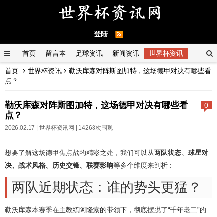
登陆
首页
留言本
足球资讯
新闻资讯
世界杯资讯
首页
世界杯资讯
勒沃库森对阵斯图加特，这场德甲对决有哪些看
点？
勒沃库森对阵斯图加特，这场德甲对决有哪些看
0
点？
2026.02.17 |
世界杯资讯网
| 14268次围观
想要了解这场德甲焦点战的精彩之处，我们可以从
两队状态、球星对
决、战术风格、历史交锋、联赛影响
等多个维度来剖析：
两队近期状态：谁的势头更猛？
勒沃库森本赛季在主教练阿隆索的带领下，彻底摆脱了“千年老二”的