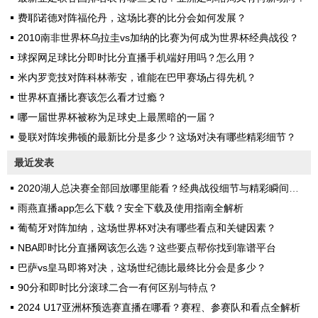
费耶诺德对阵福伦丹，这场比赛的比分会如何发展？
2010南非世界杯乌拉圭vs加纳的比赛为何成为世界杯经典战役？
球探网足球比分即时比分直播手机端好用吗？怎么用？
米内罗竞技对阵科林蒂安，谁能在巴甲赛场占得先机？
世界杯直播比赛该怎么看才过瘾？
哪一届世界杯被称为足球史上最黑暗的一届？
曼联对阵埃弗顿的最新比分是多少？这场对决有哪些精彩细节？
最近发表
2020湖人总决赛全部回放哪里能看？经典战役细节与精彩瞬间全解析
雨燕直播app怎么下载？安全下载及使用指南全解析
葡萄牙对阵加纳，这场世界杯对决有哪些看点和关键因素？
NBA即时比分直播网该怎么选？这些要点帮你找到靠谱平台
巴萨vs皇马即将对决，这场世纪德比最终比分会是多少？
90分和即时比分滚球二合一有何区别与特点？
2024 U17亚洲杯预选赛直播在哪看？赛程、参赛队和看点全解析