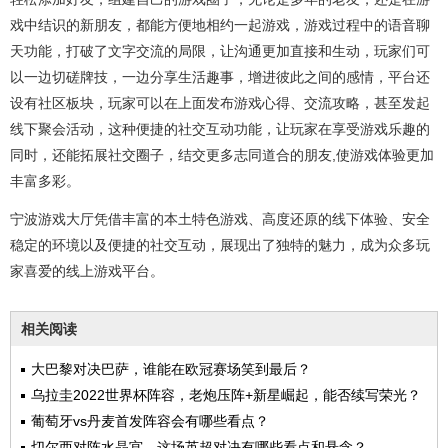
戏中结识的新朋友，都能方便地相约一起游戏，游戏过程中的语音聊
天功能，打破了文字交流的局限，让沟通更加直接和生动，玩家们可
以一边切磋牌技，一边分享生活趣事，增进彼此之间的感情，平台还
设有社区板块，玩家可以在上面发布游戏心得、交流攻略，甚至发起
线下聚会活动，这种便捷的社交互动功能，让玩家在享受游戏乐趣的
同时，还能拓展社交圈子，结交更多志同道合的朋友,使游戏体验更加
丰富多彩。
宁波游戏大厅凭借丰富的本土特色游戏、高度还原的线下体验、安全
稳定的环境以及便捷的社交互动，展现出了独特的魅力，成为众多玩
家喜爱的线上游戏平台。
相关阅读
大巴黎对决巴萨，谁能在欧冠赛场笑到最后？
乌拉圭2022世界杯阵容，老炮压阵+新星崛起，能否续写荣光？
葡萄牙vs丹麦首发阵容会有哪些看点？
切尔西对阵水晶宫，这场英超对决有哪些看点和悬念？