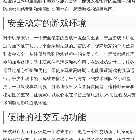
在虚拟世界中重温线下游戏乐趣的需求，使玩家在忙碌的生活中,随时
随地都能感受到和亲朋好友围坐在一起玩游戏的温馨氛围。
安全稳定的游戏环境
对于玩家来说，一个安全稳定的游戏环境至关重要，宁波游戏大厅在
这方面下足了功夫，平台采用先进的加密技术，保障玩家的个人信息
和资金安全，从注册登录到游戏过程中的交易，每一个环节都经过严
格的加密处理，防止玩家信息泄露和被盗用，在游戏稳定性上，服务
器经过精心维护和优化，即使在玩家高峰期，也能保证游戏的流畅运
行，极少出现卡顿、掉线等情况，平台有专业的技术团队24小时监
控，一旦发现异常情况，能迅速做出反应并解决问题，这种对安全和
稳定性的重视，让玩家可以放心地在平台上畅玩游戏,不用担心因为技
术问题而影响游戏体验。
便捷的社交互动功能
宁波游戏大厅不仅仅是一个游戏平台，更是一个社交场所，玩家可以
轻松添加好友，组建自己的游戏圈子，无论是多年的老友，还是在游