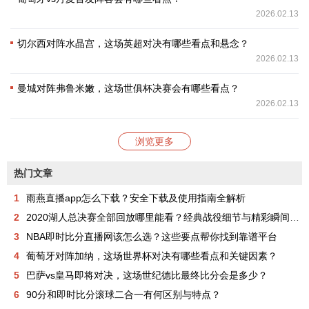
2026.02.13
切尔西对阵水晶宫，这场英超对决有哪些看点和悬念？
2026.02.13
曼城对阵弗鲁米嫩，这场世俱杯决赛会有哪些看点？
2026.02.13
浏览更多
热门文章
1
雨燕直播app怎么下载？安全下载及使用指南全解析
2
2020湖人总决赛全部回放哪里能看？经典战役细节与精彩瞬间全解析
3
NBA即时比分直播网该怎么选？这些要点帮你找到靠谱平台
4
葡萄牙对阵加纳，这场世界杯对决有哪些看点和关键因素？
5
巴萨vs皇马即将对决，这场世纪德比最终比分会是多少？
6
90分和即时比分滚球二合一有何区别与特点？