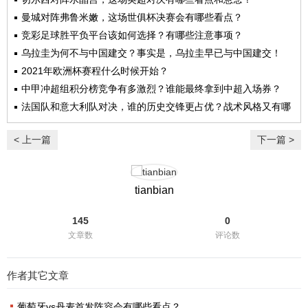
曼城对阵弗鲁米嫩，这场世俱杯决赛会有哪些看点？
竞彩足球胜平负平台该如何选择？有哪些注意事项？
乌拉圭为何不与中国建交？事实是，乌拉圭早已与中国建交！
2021年欧洲杯赛程什么时候开始？
中甲冲超组积分榜竞争有多激烈？谁能最终拿到中超入场券？
法国队和意大利队对决，谁的历史交锋更占优？战术风格又有哪
些碰撞？
< 上一篇
下一篇 >
tianbian
145
0
文章数
评论数
作者其它文章
葡萄牙vs丹麦首发阵容会有哪些看点？