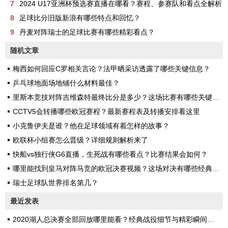
7
2024 U17亚洲杯预选赛直播在哪看？赛程、参赛队和看点全解析
8
足球比分旧版新浪有哪些特点和回忆？
9
丹麦对阵瑞士的足球比赛有哪些精彩看点？
随机文章
梅西如何回应C罗相关言论？法甲晒采访透露了哪些关键信息？
乒乓球地面场地铺什么材料最佳？
里斯本竞技对阵吉维森特最终比分是多少？这场比赛有哪些关键看点？
CCTV5会转播哪些欧冠赛程？最新赛程表及转播安排看这里
小克鲁伊夫是谁？他在足球领域有着怎样的故事？
欧联杯小组赛怎么晋级？详细规则解析来了
快船vs独行侠G6直播，生死战有哪些看点？比赛结果会如何？
哪里能找到皇马对阵马竞的欧冠决赛视频？这场对决有哪些经典瞬间值得回味？
瑞士足球队世界排名第几？
最近发表
2020湖人总决赛全部回放哪里能看？经典战役细节与精彩瞬间全解析