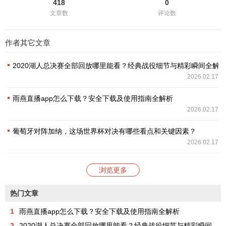
418
0
文章数
评论数
作者其它文章
2020湖人总决赛全部回放哪里能看？经典战役细节与精彩瞬间全解
2026.02.17
雨燕直播app怎么下载？安全下载及使用指南全解析
2026.02.17
葡萄牙对阵加纳，这场世界杯对决有哪些看点和关键因素？
2026.02.17
浏览更多
热门文章
1
雨燕直播app怎么下载？安全下载及使用指南全解析
2
2020湖人总决赛全部回放哪里能看？经典战役细节与精彩瞬间全解析