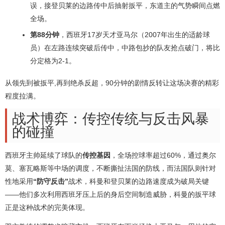
误，接登贝莱的边路传中后抽射扳平，东道主的气势瞬间点燃
全场。
第88分钟
，西班牙17岁天才亚马尔（2007年出生的适龄球
员）在左路连续突破后传中，中路包抄的队友抢点破门，将比
分定格为2-1。
从领先到被扳平,再到绝杀反超，90分钟的剧情反转让这场决赛的精彩
程度拉满。
战术博弈：传控传统与反击风暴
的碰撞
西班牙主帅延续了球队的
传控基因
，全场控球率超过60%，通过奥尔
莫、塞瓦略斯等中场的调度，不断撕扯法国的防线，而法国队则针对
性地采用
“防守反击”
战术，科曼和登贝莱的边路速度成为破局关键
——他们多次利用西班牙压上后的身后空间制造威胁，科曼的扳平球
正是这种战术的完美体现。