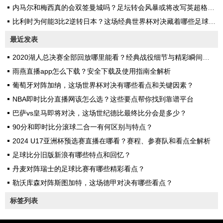
内马尔和梅西真的会双签曼城吗？足坛转会风暴或将改写英超格局？
比利时为何能3比2逆转日本？这场经典世界杯对决藏着哪些足球智慧？
最近发表
2020湖人总决赛全部回放哪里能看？经典战役细节与精彩瞬间全解析
雨燕直播app怎么下载？安全下载及使用指南全解析
葡萄牙对阵加纳，这场世界杯对决有哪些看点和关键因素？
NBA即时比分直播网该怎么选？这些要点帮你找到靠谱平台
巴萨vs皇马即将对决，这场世纪德比最终比分会是多少？
90分和即时比分滚球二合一有何区别与特点？
2024 U17亚洲杯预选赛直播在哪看？赛程、参赛队和看点全解析
足球比分旧版新浪有哪些特点和回忆？
丹麦对阵瑞士的足球比赛有哪些精彩看点？
勒沃库森对阵斯图加特，这场德甲对决有哪些看点？
标签列表