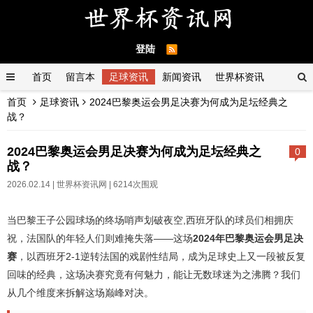
登陆
首页
留言本
足球资讯
新闻资讯
世界杯资讯
首页
足球资讯
2024巴黎奥运会男足决赛为何成为足坛经典之
战？
2024巴黎奥运会男足决赛为何成为足坛经典之
0
战？
2026.02.14 |
世界杯资讯网
| 6214次围观
当巴黎王子公园球场的终场哨声划破夜空,西班牙队的球员们相拥庆
祝，法国队的年轻人们则难掩失落——这场
2024年巴黎奥运会男足决
赛
，以西班牙2-1逆转法国的戏剧性结局，成为足球史上又一段被反复
回味的经典，这场决赛究竟有何魅力，能让无数球迷为之沸腾？我们
从几个维度来拆解这场巅峰对决。