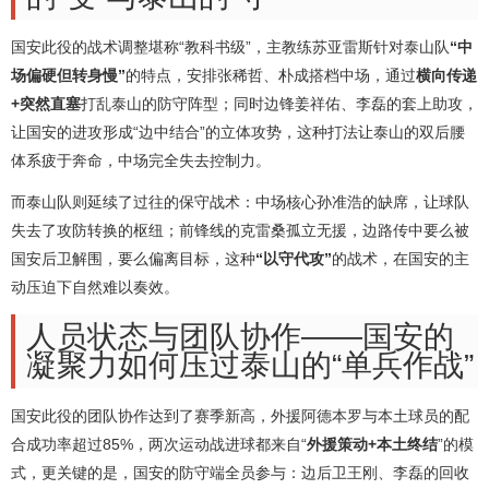
国安此役的战术调整堪称“教科书级”，主教练苏亚雷斯针对泰山队
“中
场偏硬但转身慢”
的特点，安排张稀哲、朴成搭档中场，通过
横向传递
+突然直塞
打乱泰山的防守阵型；同时边锋姜祥佑、李磊的套上助攻，
让国安的进攻形成“边中结合”的立体攻势，这种打法让泰山的双后腰
体系疲于奔命，中场完全失去控制力。
而泰山队则延续了过往的保守战术：中场核心孙准浩的缺席，让球队
失去了攻防转换的枢纽；前锋线的克雷桑孤立无援，边路传中要么被
国安后卫解围，要么偏离目标，这种
“以守代攻”
的战术，在国安的主
动压迫下自然难以奏效。
人员状态与团队协作——国安的
凝聚力如何压过泰山的“单兵作战”
国安此役的团队协作达到了赛季新高，外援阿德本罗与本土球员的配
合成功率超过85%，两次运动战进球都来自“
外援策动+本土终结
”的模
式，更关键的是，国安的防守端全员参与：边后卫王刚、李磊的回收