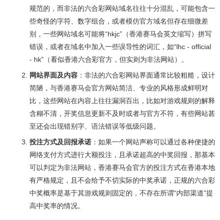
规范的，而非法的六合彩网站域名往往十分混乱，可能包含一
些奇怪的字符、数字组合，或者模仿官方域名但存在细微差
别，一些网站域名可能将“hkjc”（香港赛马会英文缩写）拼写
错误，或者在域名中加入一些误导性的词汇，如“lhc - official
- hk”（看似香港六合彩官方，但实则为非法网站）。
网站界面及内容
：非法的六合彩网站界面通常比较粗糙，设计
简陋，与香港赛马会官方网站简洁、专业的风格形成鲜明对
比，这些网站在内容上往往漏洞百出，比如对游戏规则的解释
含糊不清，开奖信息更新不及时或者与官方不符，有些网站甚
至还会出现错别字、语法错误等低级问题。
投注方式及回报承诺
：如果一个网站声称可以通过各种便捷的
网络支付方式进行大额投注，且承诺超高的中奖回报，那基本
可以判定为非法网站，香港赛马会官方的投注方式在香港本地
有严格规定，且不会给予不切实际的中奖承诺，正规的六合彩
中奖概率是基于其游戏规则固定的，不存在所谓“内部渠道”提
高中奖率的情况。