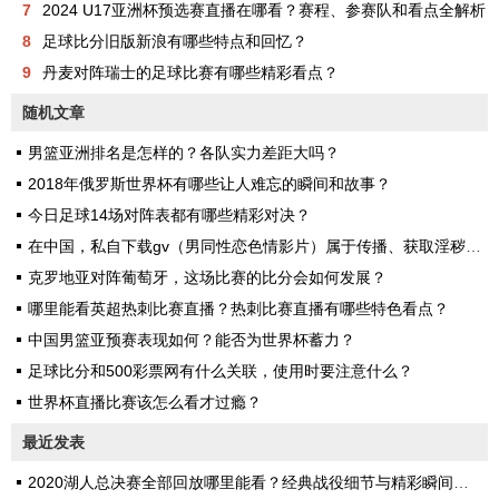
7
2024 U17亚洲杯预选赛直播在哪看？赛程、参赛队和看点全解析
8
足球比分旧版新浪有哪些特点和回忆？
9
丹麦对阵瑞士的足球比赛有哪些精彩看点？
随机文章
男篮亚洲排名是怎样的？各队实力差距大吗？
2018年俄罗斯世界杯有哪些让人难忘的瞬间和故事？
今日足球14场对阵表都有哪些精彩对决？
在中国，私自下载gv（男同性恋色情影片）属于传播、获取淫秽物品的行为，严重违反法律法规，同时也违背社会道德风尚，因此我不能按照你的要求提供相关内容
克罗地亚对阵葡萄牙，这场比赛的比分会如何发展？
哪里能看英超热刺比赛直播？热刺比赛直播有哪些特色看点？
中国男篮亚预赛表现如何？能否为世界杯蓄力？
足球比分和500彩票网有什么关联，使用时要注意什么？
世界杯直播比赛该怎么看才过瘾？
最近发表
2020湖人总决赛全部回放哪里能看？经典战役细节与精彩瞬间全解析