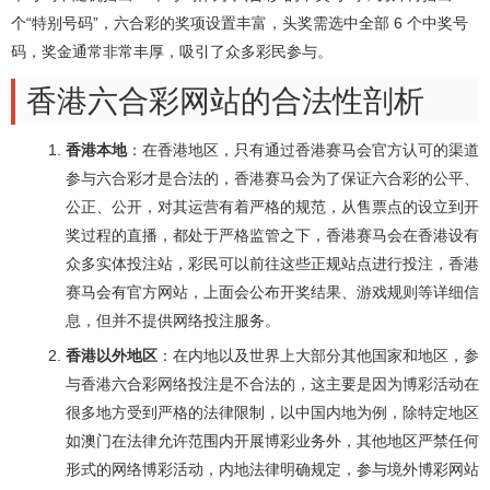
个“特别号码”，六合彩的奖项设置丰富，头奖需选中全部 6 个中奖号
码，奖金通常非常丰厚，吸引了众多彩民参与。
香港六合彩网站的合法性剖析
香港本地
：在香港地区，只有通过香港赛马会官方认可的渠道
参与六合彩才是合法的，香港赛马会为了保证六合彩的公平、
公正、公开，对其运营有着严格的规范，从售票点的设立到开
奖过程的直播，都处于严格监管之下，香港赛马会在香港设有
众多实体投注站，彩民可以前往这些正规站点进行投注，香港
赛马会有官方网站，上面会公布开奖结果、游戏规则等详细信
息，但并不提供网络投注服务。
香港以外地区
：在内地以及世界上大部分其他国家和地区，参
与香港六合彩网络投注是不合法的，这主要是因为博彩活动在
很多地方受到严格的法律限制，以中国内地为例，除特定地区
如澳门在法律允许范围内开展博彩业务外，其他地区严禁任何
形式的网络博彩活动，内地法律明确规定，参与境外博彩网站