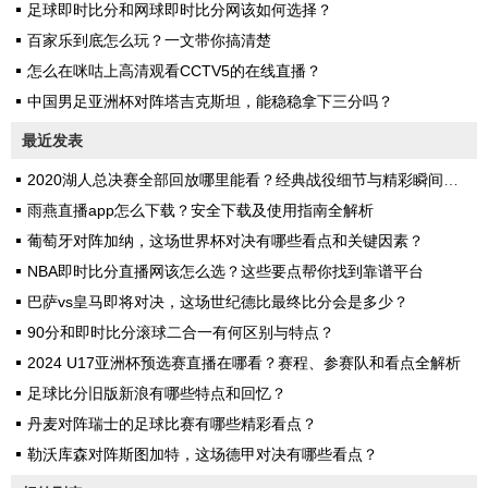
足球即时比分和网球即时比分网该如何选择？
百家乐到底怎么玩？一文带你搞清楚
怎么在咪咕上高清观看CCTV5的在线直播？
中国男足亚洲杯对阵塔吉克斯坦，能稳稳拿下三分吗？
最近发表
2020湖人总决赛全部回放哪里能看？经典战役细节与精彩瞬间全解析
雨燕直播app怎么下载？安全下载及使用指南全解析
葡萄牙对阵加纳，这场世界杯对决有哪些看点和关键因素？
NBA即时比分直播网该怎么选？这些要点帮你找到靠谱平台
巴萨vs皇马即将对决，这场世纪德比最终比分会是多少？
90分和即时比分滚球二合一有何区别与特点？
2024 U17亚洲杯预选赛直播在哪看？赛程、参赛队和看点全解析
足球比分旧版新浪有哪些特点和回忆？
丹麦对阵瑞士的足球比赛有哪些精彩看点？
勒沃库森对阵斯图加特，这场德甲对决有哪些看点？