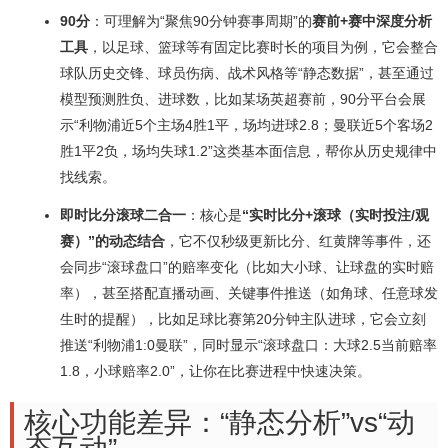
90分
：可理解为“聚焦90分钟赛事周期”的
赛前+赛中深度分析
工具
，以足球、篮球等有固定比赛时长的项目为例，它会整合
球队历史交锋、球员伤病、战术风格等“静态数据”，甚至通过
模型预测胜负、进球数，比如某场英超赛前，90分平台会展
示“利物浦近5个主场4胜1平，场均进球2.8；曼联近5个客场2
胜1平2负，场均失球1.2”这类基本面信息，帮你从历史规律中
找线索。
即时比分滚球二合一
：核心是
“实时比分+滚球（实时投注/观
赛）”的动态结合
，它不仅秒级更新比分、红黄牌等事件，还
会同步“滚球盘口”的赔率变化（比如大小球、让球盘的实时赔
率），甚至搭配直播动画、关键事件推送（如角球、任意球发
生时的提醒），比如足球比赛第20分钟主队进球，它会立刻
推送“利物浦1:0曼联”，同时显示“滚球盘口：大球2.5当前赔率
1.8，小球赔率2.0”，让你在比赛进程中快速决策。
核心功能差异：“静态分析”vs“动