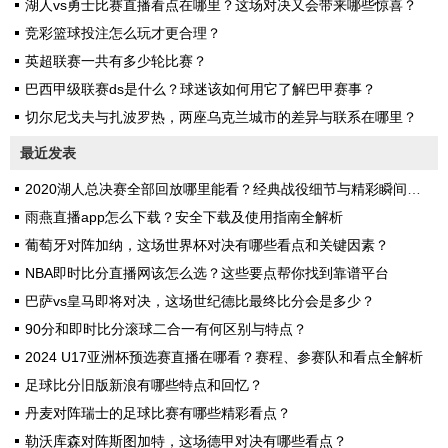
湖人vs勇士比赛直播看点在哪里？这场对决又会带来哪些惊喜？
竞彩篮球投注怎么玩才更合理？
英超联赛一共有多少轮比赛？
巴西甲级联赛ds是什么？球迷该如何用它了解巴甲赛事？
切尔尼戈夫与扎波罗热，两座乌克兰城市的差异与联系在哪里？
最近发表
2020湖人总决赛全部回放哪里能看？经典战役细节与精彩瞬间全解析
雨燕直播app怎么下载？安全下载及使用指南全解析
葡萄牙对阵加纳，这场世界杯对决有哪些看点和关键因素？
NBA即时比分直播网该怎么选？这些要点帮你找到靠谱平台
巴萨vs皇马即将对决，这场世纪德比最终比分会是多少？
90分和即时比分滚球二合一有何区别与特点？
2024 U17亚洲杯预选赛直播在哪看？赛程、参赛队和看点全解析
足球比分旧版新浪有哪些特点和回忆？
丹麦对阵瑞士的足球比赛有哪些精彩看点？
勒沃库森对阵斯图加特，这场德甲对决有哪些看点？