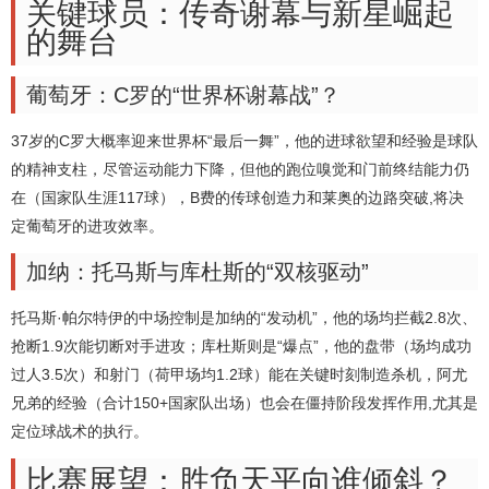
关键球员：传奇谢幕与新星崛起
的舞台
葡萄牙：C罗的“世界杯谢幕战”？
37岁的C罗大概率迎来世界杯“最后一舞”，他的进球欲望和经验是球队
的精神支柱，尽管运动能力下降，但他的跑位嗅觉和门前终结能力仍
在（国家队生涯117球），B费的传球创造力和莱奥的边路突破,将决
定葡萄牙的进攻效率。
加纳：托马斯与库杜斯的“双核驱动”
托马斯·帕尔特伊的中场控制是加纳的“发动机”，他的场均拦截2.8次、
抢断1.9次能切断对手进攻；库杜斯则是“爆点”，他的盘带（场均成功
过人3.5次）和射门（荷甲场均1.2球）能在关键时刻制造杀机，阿尤
兄弟的经验（合计150+国家队出场）也会在僵持阶段发挥作用,尤其是
定位球战术的执行。
比赛展望：胜负天平向谁倾斜？