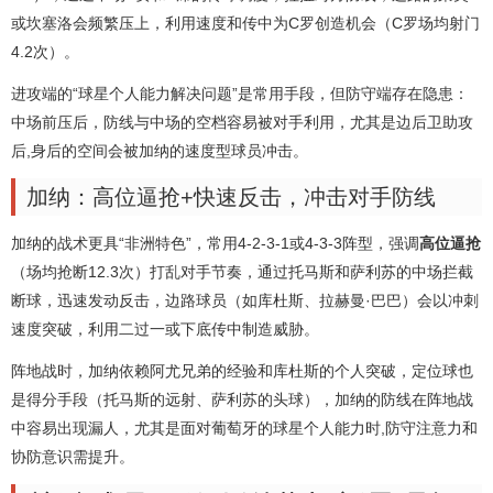
或坎塞洛会频繁压上，利用速度和传中为C罗创造机会（C罗场均射门
4.2次）。
进攻端的“球星个人能力解决问题”是常用手段，但防守端存在隐患：
中场前压后，防线与中场的空档容易被对手利用，尤其是边后卫助攻
后,身后的空间会被加纳的速度型球员冲击。
加纳：高位逼抢+快速反击，冲击对手防线
加纳的战术更具“非洲特色”，常用4-2-3-1或4-3-3阵型，强调
高位逼抢
（场均抢断12.3次）打乱对手节奏，通过托马斯和萨利苏的中场拦截
断球，迅速发动反击，边路球员（如库杜斯、拉赫曼·巴巴）会以冲刺
速度突破，利用二过一或下底传中制造威胁。
阵地战时，加纳依赖阿尤兄弟的经验和库杜斯的个人突破，定位球也
是得分手段（托马斯的远射、萨利苏的头球），加纳的防线在阵地战
中容易出现漏人，尤其是面对葡萄牙的球星个人能力时,防守注意力和
协防意识需提升。