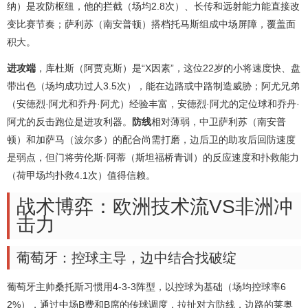
纳）是攻防枢纽，他的拦截（场均2.8次）、长传和远射能力能直接改
变比赛节奏；萨利苏（南安普顿）搭档托马斯组成中场屏障，覆盖面
积大。
进攻端
，库杜斯（阿贾克斯）是“X因素”，这位22岁的小将速度快、盘
带出色（场均成功过人3.5次），能在边路或中路制造威胁；阿尤兄弟
（安德烈·阿尤和乔丹·阿尤）经验丰富，安德烈·阿尤的定位球和乔丹·
阿尤的反击跑位是进攻利器。
防线
相对薄弱，中卫萨利苏（南安普
顿）和加萨马（波尔多）的配合尚需打磨，边后卫的助攻后回防速度
是弱点，但门将劳伦斯·阿蒂（斯坦福桥青训）的反应速度和扑救能力
（荷甲场均扑救4.1次）值得信赖。
战术博弈：欧洲技术流VS非洲冲
击力
葡萄牙：控球主导，边中结合找破绽
葡萄牙主帅桑托斯习惯用4-3-3阵型，以控球为基础（场均控球率6
2%），通过中场B费和B席的传球调度，拉扯对方防线，边路的莱奥