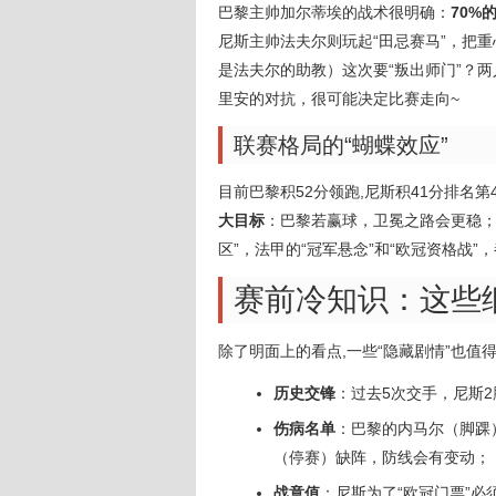
巴黎主帅加尔蒂埃的战术很明确：
70%
尼斯主帅法夫尔则玩起“田忌赛马”，把重
是法夫尔的助教）这次要“叛出师门”？
里安的对抗，很可能决定比赛走向~
联赛格局的“蝴蝶效应”
目前巴黎积52分领跑,尼斯积41分排名
大目标
：巴黎若赢球，卫冕之路会更稳；
区”，法甲的“冠军悬念”和“欧冠资格战”
赛前冷知识：这些
除了明面上的看点,一些“隐藏剧情”也值
历史交锋
：过去5次交手，尼斯2
伤病名单
：巴黎的内马尔（脚踝
（停赛）缺阵，防线会有变动；
战意值
：尼斯为了“欧冠门票”必