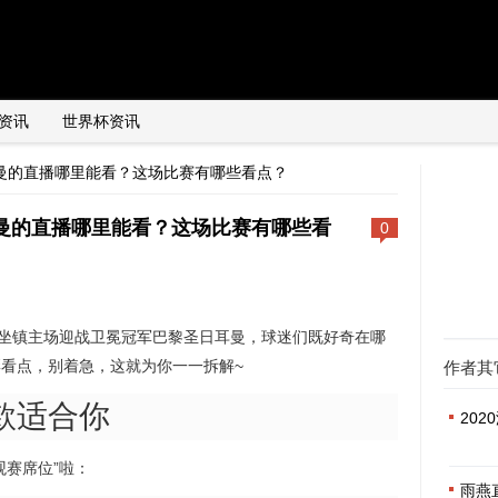
资讯
世界杯资讯
曼的直播哪里能看？这场比赛有哪些看点？
曼的直播哪里能看？这场比赛有哪些看
0
斯坐镇主场迎战卫冕冠军巴黎圣日耳曼，球迷们既好奇在哪
看点，别着急，这就为你一一拆解~
作者其
款适合你
20
观赛席位”啦：
雨燕