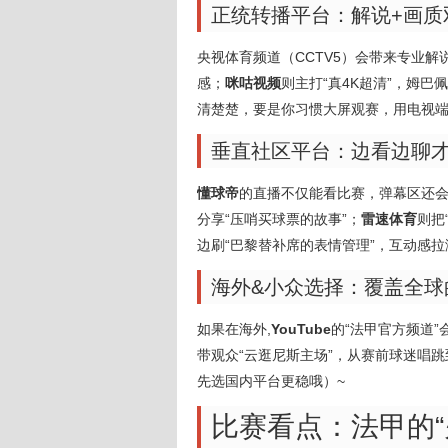
正统转播平台：解说+画质
央视体育频道（CCTV5）会带来专业解
感；
咪咕视频
则主打“真4K超清”，姆
清楚楚，要是你习惯大屏观赛，用电视端
垂直社区平台：边看边聊
懂球帝
的直播不仅能看比赛，弹幕区还会
分享“压哨买球票的故事”；
雷速体育
则把
边刷“巴黎替补席的表情管理”，互动感拉
海外&小众选择：覆盖全球
如果在海外,
YouTube
的“法甲官方频道”
带观众“云逛尼斯主场”，从赛前球迷唱
先选国内平台更稳哦）~
比赛看点：法甲的“