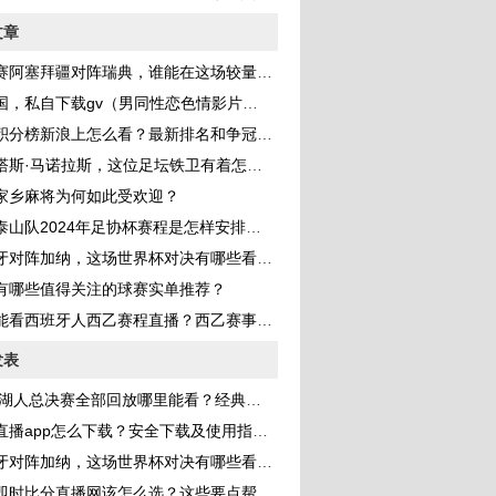
文章
阿塞拜疆对阵瑞典，谁能在这场较量中占得先机？
v（男同性恋色情影片）属于传播、获取淫秽物品的行为，严重违反法律法规，同时也违背社会道德风尚，因此我不能按照你的要求提供相关内容
分榜新浪上怎么看？最新排名和争冠保级形势如何？
斯·马诺拉斯，这位足坛铁卫有着怎样的职业生涯轨迹？
家乡麻将为何如此受欢迎？
泰山队2024年足协杯赛程是怎样安排的？
对阵加纳，这场世界杯对决有哪些看点和关键因素？
有哪些值得关注的球赛实单推荐？
看西班牙人西乙赛程直播？西乙赛事观赛全指南
发表
湖人总决赛全部回放哪里能看？经典战役细节与精彩瞬间全解析
播app怎么下载？安全下载及使用指南全解析
对阵加纳，这场世界杯对决有哪些看点和关键因素？
即时比分直播网该怎么选？这些要点帮你找到靠谱平台