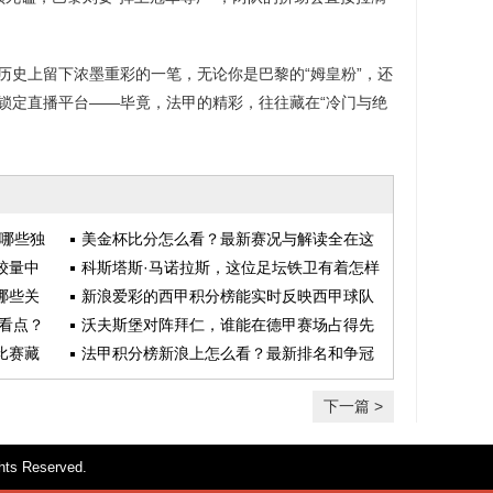
甲历史上留下浓墨重彩的一笔，无论你是巴黎的“姆皇粉”，还
，锁定直播平台——毕竟，法甲的精彩，往往藏在“冷门与绝
供哪些独
美金杯比分怎么看？最新赛况与解读全在这
较量中
里
科斯塔斯·马诺拉斯，这位足坛铁卫有着怎样
哪些关
的职业生涯轨迹？
新浪爱彩的西甲积分榜能实时反映西甲球队
的看点？
竞争态势吗？
沃夫斯堡对阵拜仁，谁能在德甲赛场占得先
比赛藏
机？
法甲积分榜新浪上怎么看？最新排名和争冠
保级形势如何？
下一篇 >
ts Reserved.