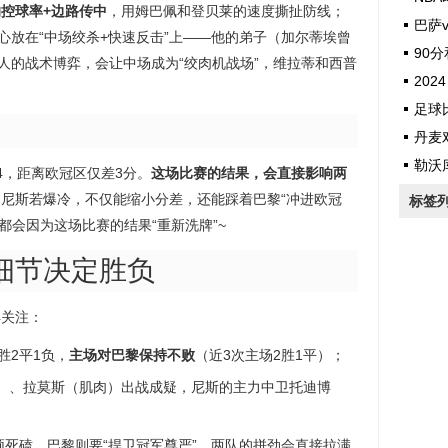
的控球率+边路传中
，用姆巴佩和登贝莱的速度撕扯防线；
巴萨v
心放在“中场绞杀+快速反击”上——他的弟子（加尔蒂埃曾
90
两人的战术博弈，会让中场成为“绞肉机战场”，维拉蒂和西普
2024
足球
丹麦
勒沃
第4，距离欧冠区仅差3分。
这场比赛的结果，会直接影响两
尼斯若爆冷，不仅能缩小分差，还能踩着巴黎“冲进欧冠
标签
，都会因为这场比赛的结果“重新洗牌”~
细节决定胜负
得关注：
胜2平1负，
主场对巴黎保持不败
（近3次主场2胜1平）；
）、拉莫斯（肌肉）出战成疑，尼斯的主力中卫托迪博
须死磕，巴黎则要“捍卫冠军尊严”，两队的拼劲会直接拉满