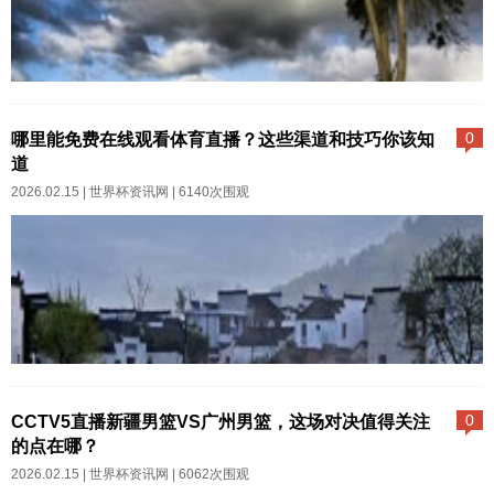
就来拆解虎扑视角下的NBA历史
又能获得最原汁原...
得分榜，看看它藏着多少篮球世
界的秘密。 得分榜核心排名：传
奇们的“得分密码” 打开虎扑球员
很多朋友想要通过央视频APP观
数据页,历史得分榜的前列永远是
看央视的精彩直播（比如春晚、
哪里能免费在线观看体育直播？这些渠道和技巧你该知
0
热议焦点： 贾巴尔以38387分长
世界杯赛事、新闻直播等），却
道
期霸占榜首，他的“天勾”绝技几乎
不清楚下载和使用的具体方法？
2026.02.15 |
世界杯资讯网
| 6140次围观
无解，20年职业生涯的稳定输出
别担心，这篇文章会从下载渠
让后辈难以企及。 詹姆斯在2023
道、直播入口到实用技巧，一步
年...
步帮你搞清楚，让你轻松用央视
频追直播~ 在哪能下载到官方正版
的央视频APP？ 想要看直播，第
一步当然是下载正版APP啦~不同
有没有既免费又合规的体育直播
手机系统的下载渠道略有差异：
渠道？看直播时怎么避开陷阱？
CCTV5直播新疆男篮VS广州男篮，这场对决值得关注
0
苹果手机用户：打开「App Stor
今天就从渠道、避坑、体验三个
的点在哪？
e」，在搜索栏输入“央视频”，找
角度，把免费看体育直播的门道
2026.02.15 |
世界杯资讯网
| 6062次围观