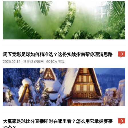
到带有官方标识的应用（图标为
说清楚！ 合法合规的免费体育直
红色背景+白色“央”字），点击“获
播渠道有哪些？ 想免费看体育直
取”即可下...
播，选对平台是第一步，这些靠
谱渠道可以放心用： 央视体育AP
P/官网：大赛观赛的“权威之选”
它背靠央视，世界杯、奥运会、
当CBA的战鼓再次擂响，新疆广
中超、CBA这类顶级赛事全免费
汇男篮与时代中国广州男篮的较
周五竞彩足球如何精准选？这份实战指南帮你理清思路
0
直播，画质清晰无广告干扰，尤
量将在CCTV5的直播中上演，这
2026.02.15 |
世界杯资讯网
| 6040次围观
其是国际大赛（比如亚运会、世
场对决为何能吸引众多球迷的目
界杯），解说团队专业度拉满，
光？我们从五个角度剖析这场比
能把赛事背景、战术细节讲得明
赛的看点。 阵容厚度：内线与外
明白白，看大赛选它准没错。...
线的“矛与盾” 新疆男篮的内线堪
称CBA“禁区堡垒”：鲁吐布拉的篮
下终结、朱传宇的护框能力，加
很多球迷和彩友每到周五就会盯
上阿不都沙拉木在锋线的篮板拼
着竞彩足球的赛事列表，既想抓
大赢家足球比分直播即时在哪里看？怎么用它掌握赛事
0
抢，让球队场均篮板数稳居联盟
住周末足球盛宴的“开胃菜”，又担
动态？