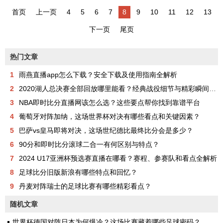
灵的这场对决会踢出什么比分，
首页
上一页
4
5
6
7
8
9
10
11
12
13
方网站，直接通过浏览器访问，
咱们从几个维度拆解一下，看看
就能进入到直播页面，界面清
下一页
尾页
哪些因素能影响最终结果。 两队
晰，数据更新及时，如果习惯用
近期竞技状态分析 AC米兰最近的
手机，也可以下载它的官方AP
热门文章
联赛表现挺稳，近5轮意甲3胜1平
P，在应用商店搜索正规的应用
1负，场均能进2球、失0.8球，攻
1
雨燕直播app怎么下载？安全下载及使用指南全解析
（注意辨别，认准官方认证的图
防效率在联赛里属于第一梯队，
2
2020湖人总决赛全部回放哪里能看？经典战役细节与精彩瞬间全解析
标和开发者信息），安装...
尤其是主场，圣西罗球场的“buf
3
NBA即时比分直播网该怎么选？这些要点帮你找到靠谱平台
f”加成明显，最近3个主场全胜，
4
葡萄牙对阵加纳，这场世界杯对决有哪些看点和关键因素？
还有2场零封对手，不过中场核心
5
巴萨vs皇马即将对决，这场世纪德比最终比分会是多少？
托纳利要是遇到体能瓶颈，控球
6
90分和即时比分滚球二合一有何区别与特点？
节奏可能会受点影响。 都灵这边
7
2024 U17亚洲杯预选赛直播在哪看？赛程、参赛队和看点全解析
就稍显挣扎了，近5轮2胜1平2
8
足球比分旧版新浪有哪些特点和回忆？
负，客场3场只拿到1胜1平1负，
9
丹麦对阵瑞士的足球比赛有哪些精彩看点？
场均进球1...
随机文章
世界杯德国对阵日本为何爆冷？这场比赛藏着哪些足球密码？