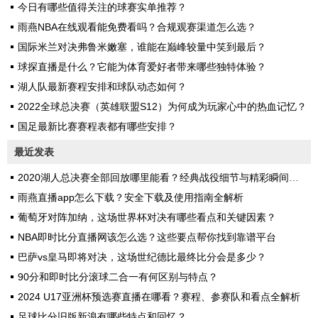
今日有哪些值得关注的球赛实单推荐？
雨燕NBA在线观看能免费看吗？合规观赛渠道怎么选？
国际米兰对决弗鲁米嫩塞，谁能在巅峰较量中笑到最后？
球探直播是什么？它能为体育爱好者带来哪些独特体验？
湖人队最新赛程安排和球队动态如何？
2022全球总决赛（英雄联盟S12）为何成为玩家心中的热血记忆？
国足最新比赛赛程表都有哪些安排？
最近发表
2020湖人总决赛全部回放哪里能看？经典战役细节与精彩瞬间全解析
雨燕直播app怎么下载？安全下载及使用指南全解析
葡萄牙对阵加纳，这场世界杯对决有哪些看点和关键因素？
NBA即时比分直播网该怎么选？这些要点帮你找到靠谱平台
巴萨vs皇马即将对决，这场世纪德比最终比分会是多少？
90分和即时比分滚球二合一有何区别与特点？
2024 U17亚洲杯预选赛直播在哪看？赛程、参赛队和看点全解析
足球比分旧版新浪有哪些特点和回忆？