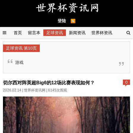
登陆
首页
留言本
足球资讯
新闻资讯
世界杯资讯
足球资讯 第10页
游戏
切尔西对阵英超Big6的12场比赛表现如何？
0
2026.02.14 |
世界杯资讯网
| 6145次围观