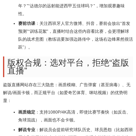
年？”“达德尔的远射能进西甲五佳球吗？”，增加观赛趣味
性。
赛前功课
：关注西班牙人官方微博、抖音，赛前会放出“首发
预测”“训练花絮”，直播时结合这些内容看比赛，会更理解球
队的战术意图（教练说要加强边路传中，这场右边锋果然很活
跃”）。
版权合规：选对平台，拒绝“盗版
直播”
盗版直播网站存在三大隐患：画质模糊、广告弹窗（甚至病毒）、无
解说/画面卡顿，而正规平台（如爱奇艺体育、咪咕视频）的优势明
显：
画质稳定
：支持1080P/4K高清，即使比赛节奏快（如反击、
角球混战），画面也不会卡顿。
解说专业
：解说员会提前研究球队历史、球员恩怨（比如西班