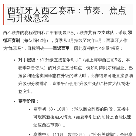
西班牙人西乙赛程：节奏、焦点
与升级悬念
西乙联赛的赛程逻辑和西甲有明显区别：联赛共有22支球队，采取
双
循环赛制
（每队踢42轮），赛季从8月持续至次年5月，西班牙人作
为“降班马”，目标明确——
重返西甲
，因此赛程的“含金量”极高：
对手层级
：和“升级直接竞争对手”（如上赛季西乙前5名、本
赛季新晋强队）的对决是直播焦点，例如对阵阿尔梅里亚、巴
拉多利德这类同样志在升级的球队时，比赛结果可能直接影响
升级积分榜排名，直播平台会用“升级生死战”“榜首大战”等标
签突出。
赛季阶段
：
赛季初（8 - 10月）：球队磨合阵容的阶段，直播中
可观察新援融入情况（如夏季引进的前锋是否能快速
适应西乙节奏）。
赛季中期（11月 - 次年2月）：“抢分关键期”，圣诞赛