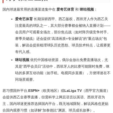
国内球迷最常用的直播渠道集中在
爱奇艺体育
和
咪咕视频
：
爱奇艺体育
长期深耕西甲、西乙版权，西班牙人作为西乙关
注度最高的球队之一，其大部分赛事都会被纳入直播计划——
会员用户可观看全场次，部分焦点战（如对阵升级竞争对手、
赛季关键战）还会提供“高清画质+专业解说”的“重点场次”包
装，解说会提前梳理球队历史恩怨、球员技术特点，让观赛更
有代入感。
咪咕视频
依托中国移动资源，偶尔会放出免费直播场次，尤
其是“西甲会员日”活动中，西班牙人的比赛可能限时免费，咪
咕的多屏互动功能（如手机、电视同步直播），方便球迷在不
同场景观赛。
若习惯国外平台,
ESPN+
（欧美地区）或
LaLiga TV
（西甲官方频道）
会提供西乙全赛季直播，但需科学上网且语言以英语、西班牙语为
主，国内球迷更推荐选择国内平台，既无地域限制，解说风格也更贴
合国内观赛习惯（如讲解“加泰德比”渊源、球员成长故事）。