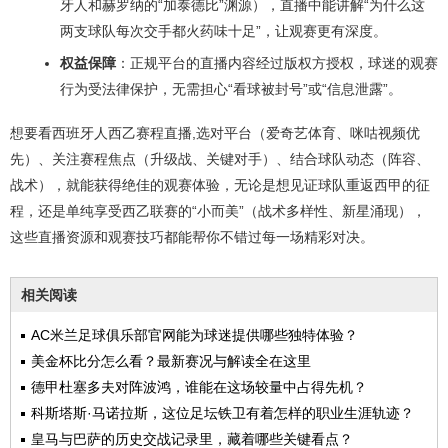
牙人和赫罗纳的“加泰德比”渊源），直播中能讲解“为什么这
两支球队每次交手都火药味十足”，让观赛更有深度。
权益保障
：正规平台的直播内容经过版权方授权，球迷的观赛
行为受法律保护，无需担心“看球被封号”或“信息泄露”。
想要看西班牙人西乙赛程直播,选对平台（爱奇艺体育、咪咕视频优
先）、关注赛程焦点（升级战、关键对手）、结合球队动态（阵容、
战术），就能获得绝佳的观赛体验，无论是想见证球队重返西甲的征
程，还是单纯享受西乙联赛的“小而美”（战术多样性、新星涌现），
这些直播资源和观赛技巧都能帮你不错过每一场精彩对决。
相关阅读
AC米兰足球俱乐部官网能为球迷提供哪些独特体验？
美金杯比分怎么看？最新赛况与解读全在这里
德甲杜塞多夫对阵波鸿，谁能在这场较量中占得先机？
科斯塔斯·马诺拉斯，这位足坛铁卫有着怎样的职业生涯轨迹？
皇马与巴萨的历史交战记录里，藏着哪些关键看点？