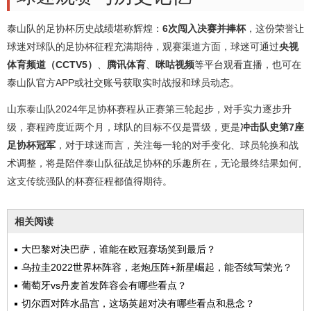
泰山队的足协杯历史战绩堪称辉煌：
6次闯入决赛并捧杯
，这份荣誉让
球迷对球队的足协杯征程充满期待，观赛渠道方面，球迷可通过
央视
体育频道（CCTV5）
、
腾讯体育
、
咪咕视频
等平台观看直播，也可在
泰山队官方APP或社交账号获取实时战报和球员动态。
山东泰山队2024年足协杯赛程从正赛第三轮起步，对手实力逐步升
级，赛程跨度近两个月，球队的目标不仅是晋级，更是
冲击队史第7座
足协杯冠军
，对于球迷而言，关注每一轮的对手变化、球员轮换和战
术调整，将是陪伴泰山队征战足协杯的乐趣所在，无论最终结果如何,
这支传统强队的杯赛征程都值得期待。
相关阅读
大巴黎对决巴萨，谁能在欧冠赛场笑到最后？
乌拉圭2022世界杯阵容，老炮压阵+新星崛起，能否续写荣光？
葡萄牙vs丹麦首发阵容会有哪些看点？
切尔西对阵水晶宫，这场英超对决有哪些看点和悬念？