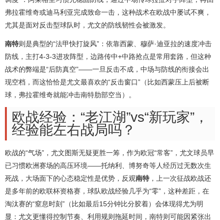
弗拉霍维奇或迪马利亚完成致命一击，这种战术在欧战中屡试不爽，
尤其是面对反击型球队时，尤文的防线韧性会被激发。
南特
则是典型的“法甲快打旋风”：依靠西蒙、穆萨·迪亚拉的速度冲击
防线，主打4-3-3进攻阵型，边路传中+中路抢点是常用套路，但这种
战术的弊端是“后防真空”——一旦反击不成，中场与防线的衔接会出
现空档，而这恰恰是尤文最喜欢的“反击窗口”（比如西蒙压上后被断
球，弗拉霍维奇就能冲击南特肋部空当）。
欧战经验：“老江湖”vs“新玩家”，
经验能左右战局吗？
欧战的“气场”，尤文图斯无疑更胜一筹，作为欧冠“常客”，尤文球员早
已习惯欧洲赛场的高压环境——托纳利、博努奇等人经历过无数次生
死战，大场面下的心态稳定性是优势，反观
南特
，上一次征战欧战还
是多年前的欧联杯资格赛，球队欧战经验几乎为“零”，这种差距，在
淘汰赛的“窒息时刻”（比如最后15分钟比分胶着）会体现得尤为明
显：尤文更懂得控制节奏、利用规则拖延时间，南特则可能因紧张出