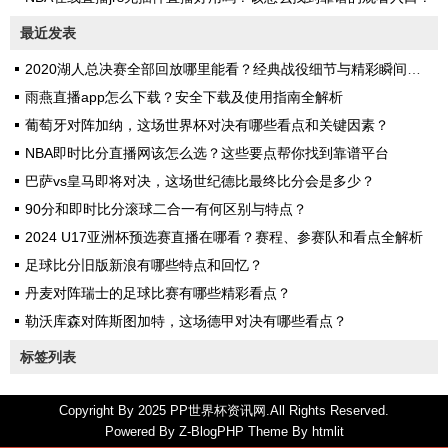
最近发表
2020湖人总决赛全部回放哪里能看？经典战役细节与精彩瞬间全解析
雨燕直播app怎么下载？安全下载及使用指南全解析
葡萄牙对阵加纳，这场世界杯对决有哪些看点和关键因素？
NBA即时比分直播网该怎么选？这些要点帮你找到靠谱平台
巴萨vs皇马即将对决，这场世纪德比最终比分会是多少？
90分和即时比分滚球二合一有何区别与特点？
2024 U17亚洲杯预选赛直播在哪看？赛程、参赛队和看点全解析
足球比分旧版新浪有哪些特点和回忆？
丹麦对阵瑞士的足球比赛有哪些精彩看点？
勒沃库森对阵斯图加特，这场德甲对决有哪些看点？
标签列表
Copyright By 2025 PP世界杯资讯网.All Rights Reserved.
Powered By
Z-BlogPHP
Theme By
htmlit