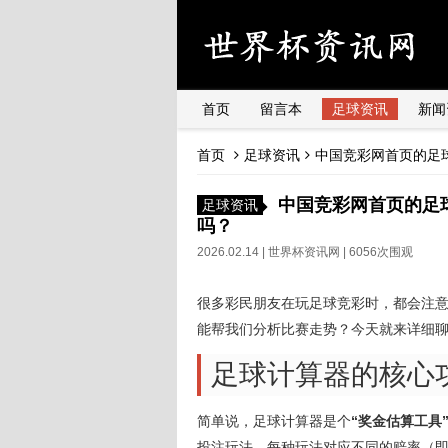
首页
留言本
足球资讯
新闻
首页
足球资讯
中国竞彩网首页的足
中国竞彩网首页的足
足球资讯
吗？
2026.02.14 |
世界杯资讯网
| 6056次围观
很多彩民朋友在玩足球竞彩时，都会注
能帮我们分析比赛走势？今天就来详细
足球计算器的核心
简单说，足球计算器是个
“奖金估算工具
投注玩法，每种玩法对应不同的赔率（即