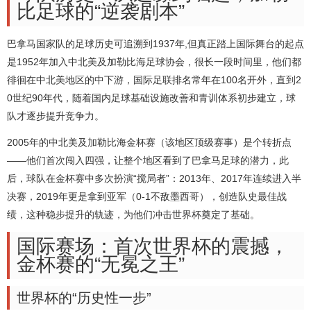
比足球的“逆袭剧本”
巴拿马国家队的足球历史可追溯到1937年,但真正踏上国际舞台的起点
是1952年加入中北美及加勒比海足球协会，很长一段时间里，他们都
徘徊在中北美地区的中下游，国际足联排名常年在100名开外，直到2
0世纪90年代，随着国内足球基础设施改善和青训体系初步建立，球
队才逐步提升竞争力。
2005年的中北美及加勒比海金杯赛（该地区顶级赛事）是个转折点
——他们首次闯入四强，让整个地区看到了巴拿马足球的潜力，此
后，球队在金杯赛中多次扮演“搅局者”：2013年、2017年连续进入半
决赛，2019年更是拿到亚军（0-1不敌墨西哥），创造队史最佳战
绩，这种稳步提升的轨迹，为他们冲击世界杯奠定了基础。
国际赛场：首次世界杯的震撼，
金杯赛的“无冕之王”
世界杯的“历史性一步”