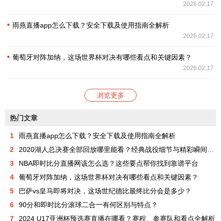
2026.02.17
雨燕直播app怎么下载？安全下载及使用指南全解析
2026.02.17
葡萄牙对阵加纳，这场世界杯对决有哪些看点和关键因素？
2026.02.17
浏览更多
热门文章
1
雨燕直播app怎么下载？安全下载及使用指南全解析
2
2020湖人总决赛全部回放哪里能看？经典战役细节与精彩瞬间全解析
3
NBA即时比分直播网该怎么选？这些要点帮你找到靠谱平台
4
葡萄牙对阵加纳，这场世界杯对决有哪些看点和关键因素？
5
巴萨vs皇马即将对决，这场世纪德比最终比分会是多少？
6
90分和即时比分滚球二合一有何区别与特点？
7
2024 U17亚洲杯预选赛直播在哪看？赛程、参赛队和看点全解析