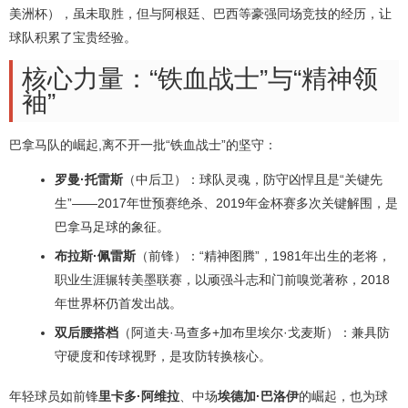
美洲杯），虽未取胜，但与阿根廷、巴西等豪强同场竞技的经历，让
球队积累了宝贵经验。
核心力量：“铁血战士”与“精神领
袖”
巴拿马队的崛起,离不开一批“铁血战士”的坚守：
罗曼·托雷斯
（中后卫）：球队灵魂，防守凶悍且是“关键先
生”——2017年世预赛绝杀、2019年金杯赛多次关键解围，是
巴拿马足球的象征。
布拉斯·佩雷斯
（前锋）：“精神图腾”，1981年出生的老将，
职业生涯辗转美墨联赛，以顽强斗志和门前嗅觉著称，2018
年世界杯仍首发出战。
双后腰搭档
（阿道夫·马查多+加布里埃尔·戈麦斯）：兼具防
守硬度和传球视野，是攻防转换核心。
年轻球员如前锋
里卡多·阿维拉
、中场
埃德加·巴洛伊
的崛起，也为球