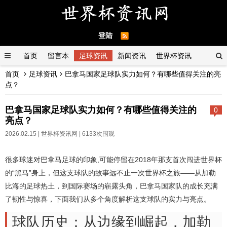
登陆
首页
留言本
足球资讯
新闻资讯
世界杯资讯
首页
足球资讯
巴拿马国家足球队实力如何？有哪些值得关注的亮
点？
巴拿马国家足球队实力如何？有哪些值得关注的
0
亮点？
2026.02.15 |
世界杯资讯网
| 6133次围观
很多球迷对巴拿马足球的印象,可能停留在2018年那支首次闯进世界杯
的“黑马”身上，但这支球队的故事远不止一次世界杯之旅——从加勒
比海的足球热土，到国际赛场的崭露头角，巴拿马国家队的成长充满
了韧性与惊喜，下面我们从多个角度解析这支球队的实力与亮点。
球队历史：从边缘到崛起，加勒