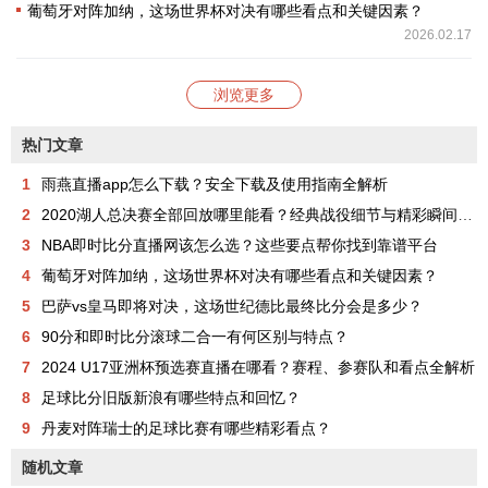
葡萄牙对阵加纳，这场世界杯对决有哪些看点和关键因素？
2026.02.17
浏览更多
热门文章
1
雨燕直播app怎么下载？安全下载及使用指南全解析
2
2020湖人总决赛全部回放哪里能看？经典战役细节与精彩瞬间全解析
3
NBA即时比分直播网该怎么选？这些要点帮你找到靠谱平台
4
葡萄牙对阵加纳，这场世界杯对决有哪些看点和关键因素？
5
巴萨vs皇马即将对决，这场世纪德比最终比分会是多少？
6
90分和即时比分滚球二合一有何区别与特点？
7
2024 U17亚洲杯预选赛直播在哪看？赛程、参赛队和看点全解析
8
足球比分旧版新浪有哪些特点和回忆？
9
丹麦对阵瑞士的足球比赛有哪些精彩看点？
随机文章