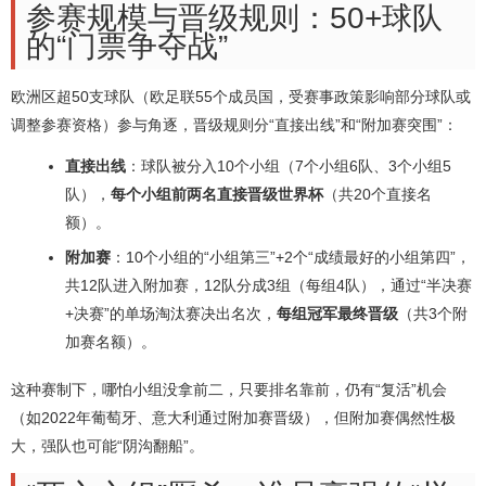
参赛规模与晋级规则：50+球队
的“门票争夺战”
欧洲区超50支球队（欧足联55个成员国，受赛事政策影响部分球队或
调整参赛资格）参与角逐，晋级规则分“直接出线”和“附加赛突围”：
直接出线
：球队被分入10个小组（7个小组6队、3个小组5
队），
每个小组前两名直接晋级世界杯
（共20个直接名
额）。
附加赛
：10个小组的“小组第三”+2个“成绩最好的小组第四”，
共12队进入附加赛，12队分成3组（每组4队），通过“半决赛
+决赛”的单场淘汰赛决出名次，
每组冠军最终晋级
（共3个附
加赛名额）。
这种赛制下，哪怕小组没拿前二，只要排名靠前，仍有“复活”机会
（如2022年葡萄牙、意大利通过附加赛晋级），但附加赛偶然性极
大，强队也可能“阴沟翻船”。