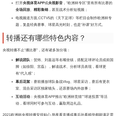
打开
央视体育APP
或
央视影音
，“欧洲杯专区”里有所有比赛的
全场回放
、
精彩集锦
，甚至战术分析短视频；
电视频道方面,CCTV5的《天下足球》等栏目会制作欧洲杯专
题，复盘经典赛事、球星高光时刻，也是“补课”好方式。
转播还有哪些特色内容？
央视转播不止“播比赛”，还有诸多加分项：
解说团队
：贺炜、刘嘉远等名嘴坐镇，搭配足球评论员或前国
脚（如徐阳、宫磊），解读战术、分析球员表现，看球更
有“代入感”；
幕后花絮
：赛前播放球队备战Vlog、球星采访，赛后有更衣
室、混合采访区独家镜头，还原赛场内外故事；
互动活动
：央视体育APP推出“欧洲杯竞猜”“球迷投票”等活
动，看球同时可参与互动，赢取周边礼品。
2021欧洲杯央视转播安排贴心,熬夜看直播或事后补看精华都能满足需