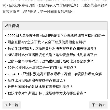
求~若想获取赛程调整（如疫情或天气导致的延期），建议关注央视体
育官方微博、APP推送，第一时间掌握信息哦~
相关阅读
2020湖人总决赛全部回放哪里能看？经典战役细节与精彩瞬间全
解析
雨燕直播app怎么下载？安全下载及使用指南全解析
葡萄牙对阵加纳，这场世界杯对决有哪些看点和关键因素？
NBA即时比分直播网该怎么选？这些要点帮你找到靠谱平台
巴萨vs皇马即将对决，这场世纪德比最终比分会是多少？
90分和即时比分滚球二合一有何区别与特点？
2024 U17亚洲杯预选赛直播在哪看？赛程、参赛队和看点全解
析
足球比分旧版新浪有哪些特点和回忆？
丹麦对阵瑞士的足球比赛有哪些精彩看点？
勒沃库森对阵斯图加特，这场德甲对决有哪些看点？
< 上一篇
下一篇 >