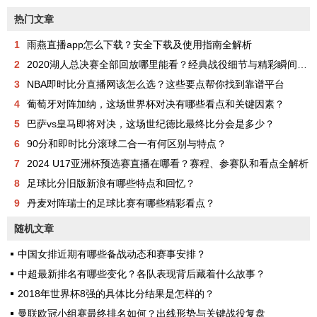
热门文章
1
雨燕直播app怎么下载？安全下载及使用指南全解析
2
2020湖人总决赛全部回放哪里能看？经典战役细节与精彩瞬间全解析
3
NBA即时比分直播网该怎么选？这些要点帮你找到靠谱平台
4
葡萄牙对阵加纳，这场世界杯对决有哪些看点和关键因素？
5
巴萨vs皇马即将对决，这场世纪德比最终比分会是多少？
6
90分和即时比分滚球二合一有何区别与特点？
7
2024 U17亚洲杯预选赛直播在哪看？赛程、参赛队和看点全解析
8
足球比分旧版新浪有哪些特点和回忆？
9
丹麦对阵瑞士的足球比赛有哪些精彩看点？
随机文章
中国女排近期有哪些备战动态和赛事安排？
中超最新排名有哪些变化？各队表现背后藏着什么故事？
2018年世界杯8强的具体比分结果是怎样的？
曼联欧冠小组赛最终排名如何？出线形势与关键战役复盘