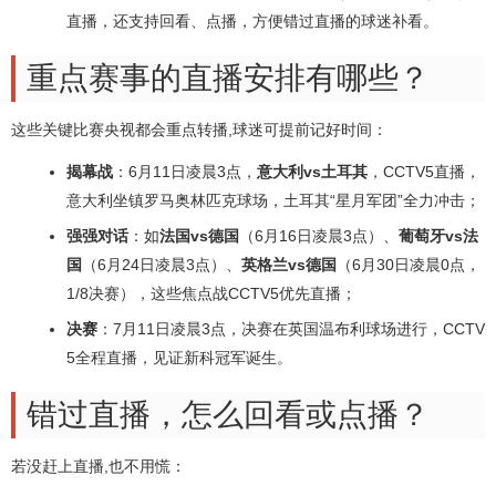
直播，还支持回看、点播，方便错过直播的球迷补看。
重点赛事的直播安排有哪些？
这些关键比赛央视都会重点转播,球迷可提前记好时间：
揭幕战
：6月11日凌晨3点，
意大利vs土耳其
，CCTV5直播，
意大利坐镇罗马奥林匹克球场，土耳其“星月军团”全力冲击；
强强对话
：如
法国vs德国
（6月16日凌晨3点）、
葡萄牙vs法
国
（6月24日凌晨3点）、
英格兰vs德国
（6月30日凌晨0点，
1/8决赛），这些焦点战CCTV5优先直播；
决赛
：7月11日凌晨3点，决赛在英国温布利球场进行，CCTV
5全程直播，见证新科冠军诞生。
错过直播，怎么回看或点播？
若没赶上直播,也不用慌：