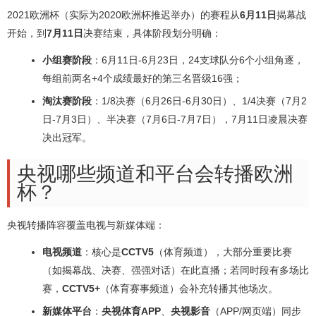
2021欧洲杯（实际为2020欧洲杯推迟举办）的赛程从
6月11日
揭幕战
开始，到
7月11日
决赛结束，具体阶段划分明确：
小组赛阶段
：6月11日-6月23日，24支球队分6个小组角逐，
每组前两名+4个成绩最好的第三名晋级16强；
淘汰赛阶段
：1/8决赛（6月26日-6月30日）、1/4决赛（7月2
日-7月3日）、半决赛（7月6日-7月7日），7月11日凌晨决赛
决出冠军。
央视哪些频道和平台会转播欧洲
杯？
央视转播阵容覆盖电视与新媒体端：
电视频道
：核心是
CCTV5
（体育频道），大部分重要比赛
（如揭幕战、决赛、强强对话）在此直播；若同时段有多场比
赛，
CCTV5+
（体育赛事频道）会补充转播其他场次。
新媒体平台
：
央视体育APP
、
央视影音
（APP/网页端）同步