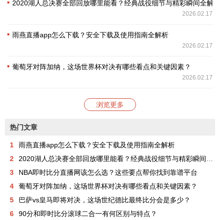
2020湖人总决赛全部回放哪里能看？经典战役细节与精彩瞬间全解
2026.02.17
雨燕直播app怎么下载？安全下载及使用指南全解析
2026.02.17
葡萄牙对阵加纳，这场世界杯对决有哪些看点和关键因素？
2026.02.17
浏览更多
热门文章
1
雨燕直播app怎么下载？安全下载及使用指南全解析
2
2020湖人总决赛全部回放哪里能看？经典战役细节与精彩瞬间全解析
3
NBA即时比分直播网该怎么选？这些要点帮你找到靠谱平台
4
葡萄牙对阵加纳，这场世界杯对决有哪些看点和关键因素？
5
巴萨vs皇马即将对决，这场世纪德比最终比分会是多少？
6
90分和即时比分滚球二合一有何区别与特点？