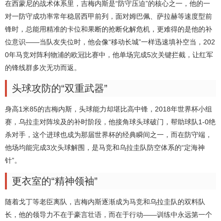
在西蒙尼的战术体系里，吉梅内斯是“防守压迫”的核心之一，他的一
对一防守成功率常年稳居西甲前列，面对姆巴佩、萨拉赫等速度型前
锋时，总能用精准的卡位和果断的抢断化解危机，更难得的是他的补
位意识——当队友失位时，他会像“移动长城”一样迅速填补空当，202
0年马竞对阵利物浦的欧冠比赛中，他单场完成5次关键拦截，让红军
的锋线群多次无功而返。
头球攻防的“双重武器”
身高1米85的吉梅内斯，头球能力却堪比高中锋，2018年世界杯小组
赛，乌拉圭对阵埃及的补时阶段，他接角球头球破门，帮助球队1-0绝
杀对手，这个进球也成为那届世界杯的经典瞬间之一，而在防守端，
他场均能完成3次头球解围，是马竞和乌拉圭队防空体系的“定海神
针”。
更衣室的“精神领袖”
随着戈丁等老臣离队，吉梅内斯逐渐成为马竞和乌拉圭队的双料队
长，他的领导力不在于豪言壮语，而在于行动——训练中永远第一个