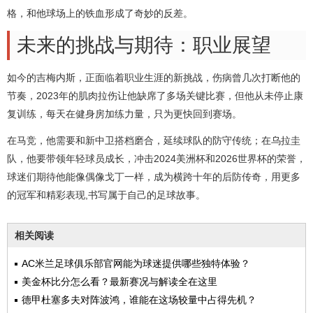
格，和他球场上的铁血形成了奇妙的反差。
未来的挑战与期待：职业展望
如今的吉梅内斯，正面临着职业生涯的新挑战，伤病曾几次打断他的
节奏，2023年的肌肉拉伤让他缺席了多场关键比赛，但他从未停止康
复训练，每天在健身房加练力量，只为更快回到赛场。
在马竞，他需要和新中卫搭档磨合，延续球队的防守传统；在乌拉圭
队，他要带领年轻球员成长，冲击2024美洲杯和2026世界杯的荣誉，
球迷们期待他能像偶像戈丁一样，成为横跨十年的后防传奇，用更多
的冠军和精彩表现,书写属于自己的足球故事。
相关阅读
AC米兰足球俱乐部官网能为球迷提供哪些独特体验？
美金杯比分怎么看？最新赛况与解读全在这里
德甲杜塞多夫对阵波鸿，谁能在这场较量中占得先机？