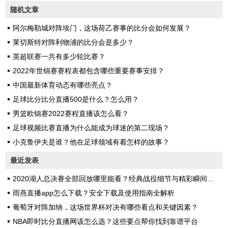
随机文章
阿尔梅勒城对阵埃门，这场荷乙赛事的比分会如何发展？
莱切斯特对阵利物浦的比分会是多少？
英超联赛一共有多少轮比赛？
2022年世锦赛赛程表都包含哪些重要赛事安排？
中国最新体育动态有哪些亮点？
足球比分比分直播500是什么？怎么用？
男篮欧锦赛2022赛程直播该怎么看？
足球视频比赛直播为什么能成为球迷的第二现场？
小克鲁伊夫是谁？他在足球领域有着怎样的故事？
最近发表
2020湖人总决赛全部回放哪里能看？经典战役细节与精彩瞬间全解析
雨燕直播app怎么下载？安全下载及使用指南全解析
葡萄牙对阵加纳，这场世界杯对决有哪些看点和关键因素？
NBA即时比分直播网该怎么选？这些要点帮你找到靠谱平台