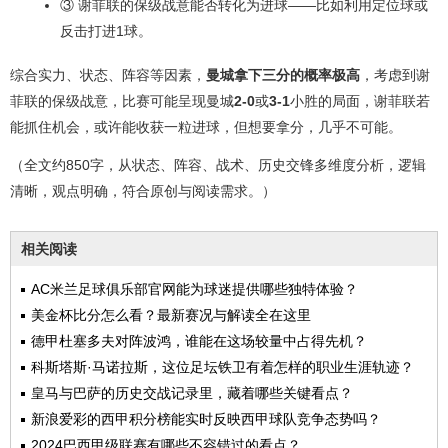
③ 谢菲联的保级战意能否转化为进球——比如利用定位球或
反击打进1球。
综合实力、状态、阵容等因素，
曼城拿下三分的概率极高
，考虑到谢
菲联的保级战意，比赛可能呈现曼城
2-0
或
3-1
小胜的局面，谢菲联若
能抓住机会，或许能收获一粒进球，但想要拿分，几乎不可能。
（全文约850字，从状态、阵容、战术、历史交锋多维度分析，逻辑
清晰，观点明确，符合原创与阅读需求。）
相关阅读
AC米兰足球俱乐部官网能为球迷提供哪些独特体验？
美金杯比分怎么看？最新赛况与解读全在这里
德甲杜塞多夫对阵波鸿，谁能在这场较量中占得先机？
科斯塔斯·马诺拉斯，这位足坛铁卫有着怎样的职业生涯轨迹？
皇马与巴萨的历史交战记录里，藏着哪些关键看点？
新浪爱彩的西甲积分榜能实时反映西甲球队竞争态势吗？
2024巴西甲级联赛有哪些不容错过的看点？