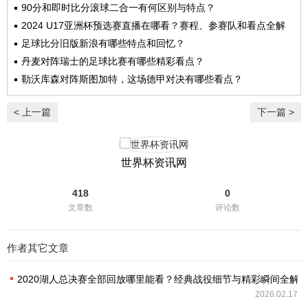
90分和即时比分滚球二合一有何区别与特点？
2024 U17亚洲杯预选赛直播在哪看？赛程、参赛队和看点全解
析
足球比分旧版新浪有哪些特点和回忆？
丹麦对阵瑞士的足球比赛有哪些精彩看点？
勒沃库森对阵斯图加特，这场德甲对决有哪些看点？
< 上一篇
下一篇 >
世界杯资讯网
418
0
文章数
评论数
作者其它文章
2020湖人总决赛全部回放哪里能看？经典战役细节与精彩瞬间全解
2026.02.17