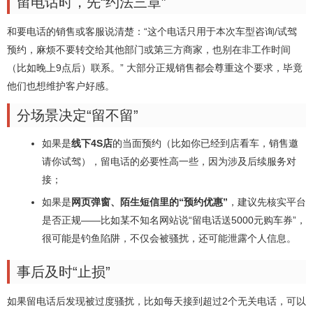
留电话时，先“约法三章”
和要电话的销售或客服说清楚：“这个电话只用于本次车型咨询/试驾
预约，麻烦不要转交给其他部门或第三方商家，也别在非工作时间
（比如晚上9点后）联系。” 大部分正规销售都会尊重这个要求，毕竟
他们也想维护客户好感。
分场景决定“留不留”
如果是
线下4S店
的当面预约（比如你已经到店看车，销售邀
请你试驾），留电话的必要性高一些，因为涉及后续服务对
接；
如果是
网页弹窗、陌生短信里的“预约优惠”
，建议先核实平台
是否正规——比如某不知名网站说“留电话送5000元购车券”，
很可能是钓鱼陷阱，不仅会被骚扰，还可能泄露个人信息。
事后及时“止损”
如果留电话后发现被过度骚扰，比如每天接到超过2个无关电话，可以