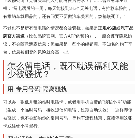
至装修公司（觉得买车的人可能有换房需求？）……曾经有车主吐
槽：“留电话后的一周，每天能接到3-5个无关电话，有推荐车险的，
有推销车载用品的，还有问要不要做汽车美容的，烦都烦死了。”
不过也不是所有留电话的情况都会被骚扰，如果是
正规4S店
或
汽车品
牌官方渠道
（比如品牌官网、官方APP的预约），一般会遵守隐私协
议，不会随意泄露信息；但如果是一些小的经销商、不知名的购车平
台，信息被倒卖的风险就会高一些。
怎么留电话，既不耽误福利又能
少被骚扰？
用“专用号码”隔离骚扰
可以办一张低月租的临时电话卡，或者用手机自带的“隐私小号”功能
（生成一个临时号码，接收短信和电话，过期自动失效），这样即使
被骚扰，也不会影响你的常用号码，等购车流程结束，直接停用这张
卡或注销小号就行。