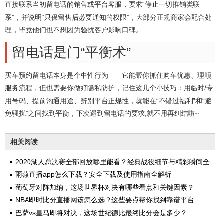
直接联系当初留电话的销售或平台客服，要求“停止一切推销类联
系”，并说明“只保留售后必要通知的权限”，大部分正规商家会配合处
理，毕竟他们也不想因为骚扰客户影响口碑。
留电话是门“平衡术”
买车预约留电话本身是个中性行为——它能帮你抓住购车优惠、理顺
服务流程，但也需要你做好隐私防护，记住这几个小技巧：用临时/专
用号码、提前沟通用途、辨别平台正规性，就能在“不错过福利”和“避
免骚扰”之间找到平衡，下次遇到留电话的要求,就不用再纠结啦~
相关阅读
2020湖人总决赛全部回放哪里能看？经典战役细节与精彩瞬间全
解析
雨燕直播app怎么下载？安全下载及使用指南全解析
葡萄牙对阵加纳，这场世界杯对决有哪些看点和关键因素？
NBA即时比分直播网该怎么选？这些要点帮你找到靠谱平台
巴萨vs皇马即将对决，这场世纪德比最终比分会是多少？